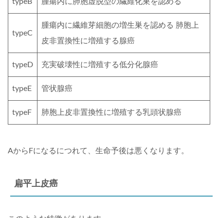
typeB
腫瘍内に肺胞虚脱型の繊維化巣を認める
腫瘍内に繊維芽細胞の増生巣を認める 肺胞上
typeC
皮非置換性に増殖する腺癌
typeD
充実破壊性に増殖する低分化腺癌
typeE
管状腺癌
typeF
肺胞上皮非置換性に増殖する乳頭状腺癌
AからFになるにつれて、生命予後は悪くなります。
扁平上皮癌