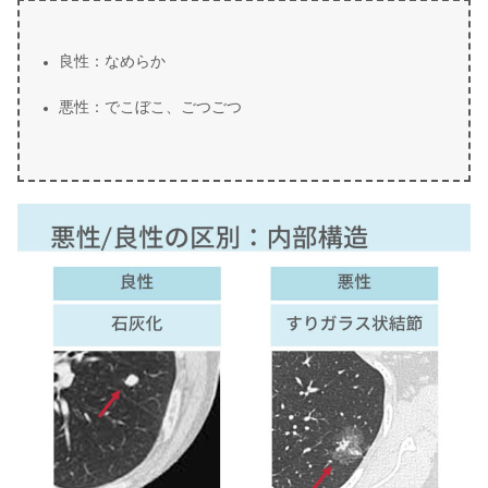
良性：なめらか
悪性：でこぼこ、ごつごつ