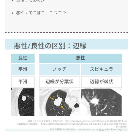
良性：なめらか
悪性：でこぼこ、ごつごつ