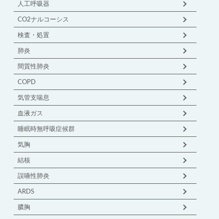
人工呼吸器
CO2ナルコーシス
検査・処置
肺炎
間質性肺炎
COPD
気管支喘息
血液ガス
睡眠時無呼吸症候群
気胸
結核
誤嚥性肺炎
ARDS
膿胸