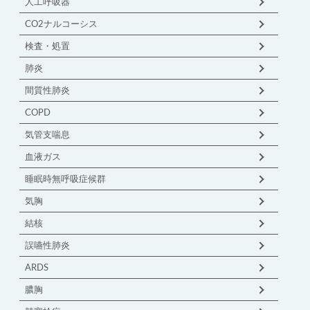
人工呼吸器
CO2ナルコーシス
検査・処置
肺炎
間質性肺炎
COPD
気管支喘息
血液ガス
睡眠時無呼吸症候群
気胸
結核
誤嚥性肺炎
ARDS
膿胸